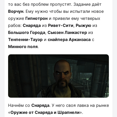
то вас без проблем пропустят. Задание даёт
Ворчун
. Ему нужно чтобы вы испытали новое
оружие
Гипнотрон
и привели ему четверых
рабов:
Снаряда
из
Ривет-Сити
,
Рыжую
из
Большого Города
,
Сьюзен Ланкастер
из
Тенпенни-Тауэр
и
снайпера Арканзаса
с
Минного поля
.
Начнём со
Снаряда
. У него своя лавка на рынке
«
Оружие от Снаряда и Шрапнели
».