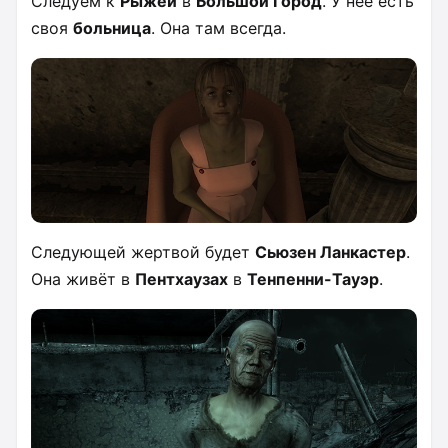
Следуем к
Рыжей
в
Большой Город
. У неё есть
своя
больница
. Она там всегда.
Следующей жертвой будет
Сьюзен Ланкастер
.
Она живёт в
Пентхаузах
в
Тенпенни-Тауэр
.