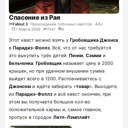
Спасение из Рая
Fallout 3
Прохождение побочных квестов
RJ
7 Марта 2009
7541
0
Этот квест можно взять у
Гробовщика Джонса
в
Парадиз-Фоллз
. Всё, что от нас требуется
это выкупить трёх детей:
Пенни
,
Сэмми
и
Бельчонка
.
Гробовщик
называет цену в 2000
крышек, но при удачном внушении сумма
выйдет всего в 1200. Расплачиваетесь с
Джонсом
и идёте забирать «
товар
». Выходите
из
Парадиз-Фоллз
и всё квест окончен, при
этом вы получаете большое кол-во
положительной кармы и, самое главное,
пропуск в городок
Литл-Лэмплайт
.