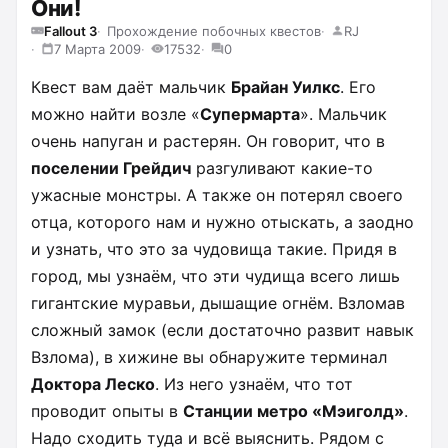
Они!
Fallout 3
Прохождение побочных квестов
RJ
7 Марта 2009
17532
0
Квест вам даёт мальчик
Брайан Уилкс
. Его
можно найти возле «
Супермарта
». Мальчик
очень напуган и растерян. Он говорит, что в
поселении Грейдич
разгуливают какие-то
ужасные монстры. А также он потерял своего
отца, которого нам и нужно отыскать, а заодно
и узнать, что это за чудовища такие. Придя в
город, мы узнаём, что эти чудища всего лишь
гигантские муравьи, дышащие огнём. Взломав
сложный замок (если достаточно развит навык
Взлома), в хижине вы обнаружите терминал
Доктора Леско
. Из него узнаём, что тот
проводит опыты в
Станции метро «Мэиголд»
.
Надо сходить туда и всё выяснить. Рядом с