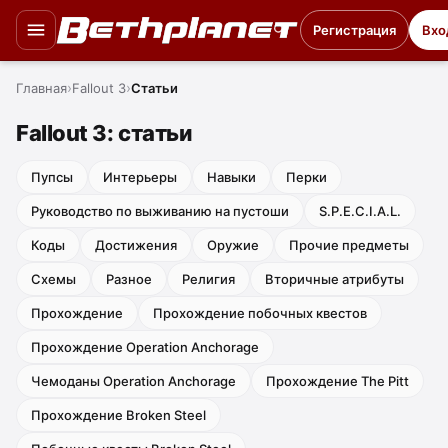
Регистрация
Вхо
Главная
Fallout 3
Статьи
Fallout 3: статьи
Пупсы
Интерьеры
Навыки
Перки
Руководство по выживанию на пустоши
S.P.E.C.I.A.L.
Коды
Достижения
Оружие
Прочие предметы
Схемы
Разное
Религия
Вторичные атрибуты
Прохождение
Прохождение побочных квестов
Прохождение Operation Anchorage
Чемоданы Operation Anchorage
Прохождение The Pitt
Прохождение Broken Steel