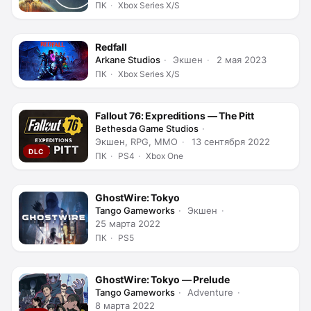
ПК
Xbox Series X/S
Redfall
Arkane Studios
Экшен
2 мая 2023
ПК
Xbox Series X/S
Fallout 76: Expreditions — The Pitt
Bethesda Game Studios
Экшен, RPG, MMO
13 сентября 2022
DLC
ПК
PS4
Xbox One
GhostWire: Tokyo
Tango Gameworks
Экшен
25 марта 2022
ПК
PS5
GhostWire: Tokyo — Prelude
Tango Gameworks
Adventure
8 марта 2022