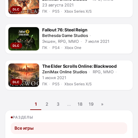
23 августа 2021
DLC
ПК
PS5
Xbox Series X/S
Fallout 76: Steel Reign
Bethesda Game Studios
Экшен, RPG, MMO
7 июля 2021
DLC
ПК
PS4
Xbox One
The Elder Scrolls Online: Blackwood
ZeniMax Online Studios
RPG, MMO
1 июня 2021
DLC
ПК
PS5
Xbox Series X/S
1
2
3
...
18
19
»
РАЗДЕЛЫ
Все игры