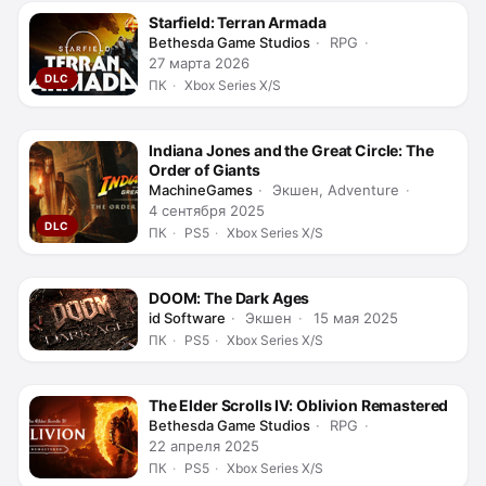
Starfield: Terran Armada
Bethesda Game Studios
RPG
27 марта 2026
DLC
ПК
Xbox Series X/S
Indiana Jones and the Great Circle: The
Order of Giants
MachineGames
Экшен, Adventure
4 сентября 2025
DLC
ПК
PS5
Xbox Series X/S
DOOM: The Dark Ages
id Software
Экшен
15 мая 2025
ПК
PS5
Xbox Series X/S
The Elder Scrolls IV: Oblivion Remastered
Bethesda Game Studios
RPG
22 апреля 2025
ПК
PS5
Xbox Series X/S