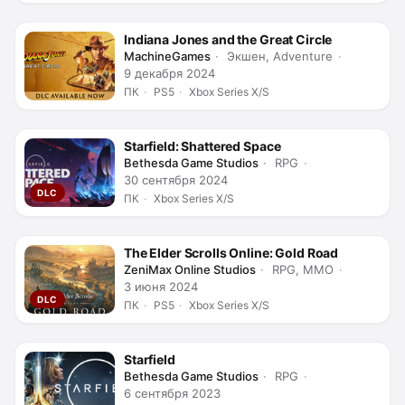
Indiana Jones and the Great Circle
MachineGames
Экшен, Adventure
9 декабря 2024
ПК
PS5
Xbox Series X/S
Starfield: Shattered Space
Bethesda Game Studios
RPG
30 сентября 2024
DLC
ПК
Xbox Series X/S
The Elder Scrolls Online: Gold Road
ZeniMax Online Studios
RPG, MMO
3 июня 2024
DLC
ПК
PS5
Xbox Series X/S
Starfield
Bethesda Game Studios
RPG
6 сентября 2023