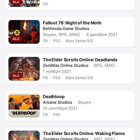
DLC
ПК
Fallout 76: Night of the Moth
Bethesda Game Studios
Экшен, RPG, MMO
8 декабря 2021
DLC
ПК
PS5
Xbox Series X/S
The Elder Scrolls Online: Deadlands
ZeniMax Online Studios
RPG, MMO
1 ноября 2021
DLC
ПК
PS5
Xbox Series X/S
Deathloop
Arkane Studios
Экшен
14 сентября 2021
ПК
PS5
The Elder Scrolls Online: Waking Flame
ZeniMax Online Studios
RPG, MMO