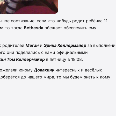
шое состязание: если кто-нибудь родит ребёнка 11
м
, то тогда
Bethesda
обещает обеспечить ему
х родителей
Меган
и
Эрика Келлермайер
за выполнени
того они поделились с нами официальными
кин Том Келлермайер
в пятницу в 18:08.
 пожелали юному
Довакину
интересных и весёлых
оберётся до нашего мира, то мы будем знать к кому