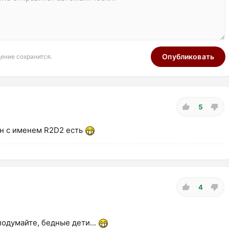
Опубликовать
ение сохранится.
5
ан с именем R2D2 есть
4
одумайте, бедные дети...