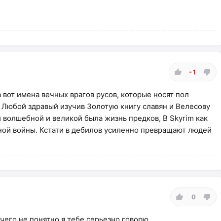
-1
а вот имена вечных врагов русов, которые носят пол
 Любой здравый изучив Золотую книгу славян и Велесову
й волшебной и великой была жизнь предков, В Skyrim как
чной войны. Кстати в дебилов усиленно превращают людей
0
чего не понятно,я тебе серьезно говорю.