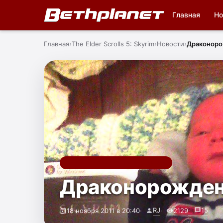
Главная
Но
Главная
The Elder Scrolls 5: Skyrim
Новости
Драконор
THE ELDER SCROLLS 5: SKYRIM
Драконорожде
RJ
15
18 ноября 2011 в 20:40
2129