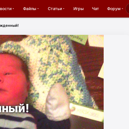
вости
Файлы
Статьи
Игры
Чат
Форум
ожденный!
нный!