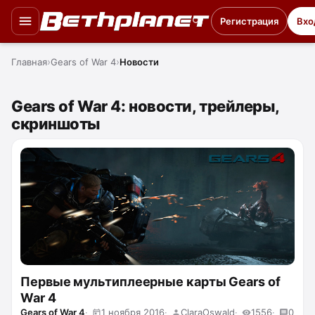
Регистрация
Вхо
Главная
Gears of War 4
Новости
Gears of War 4: новости, трейлеры,
скриншоты
Первые мультиплеерные карты Gears of
War 4
Gears of War 4
1 ноября 2016
ClaraOswald
1556
0