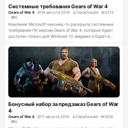
Системные требования Gears of War 4
Gears of War 4
16 августа 2016
ClaraOswald
2213
0
Компания Microsoft наконец-то раскрыла системные
требования ПК версии Gears of War 4, который будет
доступен только для Windows 10 (видимо и будет в
Windows Store также эксклюзивно). В целом, для
текущего поколения ничего удивительно — все
системные требования «разумные». Ниже предлагаю
вам ознакомиться с ними
...
читать полностью →
Бонусный набор за предзаказ Gears of War
4
Gears of War 4
11 августа 2016
ClaraOswald
1639
0