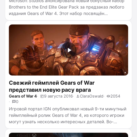
Microsoft Studios
анонсировала новый бонусный набор
Brothers to the End Elite Gear Pack за предзаказ любого
издания Gears of War 4. Этот набор посвящён
некоторым из самых любимых персонажей вселенной
Gears of War
и золотому оружию
...
читать полностью →
Свежий геймплей Gears of War
представил новую расу врага
Gears of War 4
9 августа 2016
ClaraOswald
2054
0
Игровой портал IGN опубликовал новый 9-ти минутный
геймплейный ролик Gears of War 4, из которого игроки
могут узнать несколько интересных деталей. Во-
первых, вы познакомитесь с новой вражеской расой
Deebees — роботизированные существа, с которыми