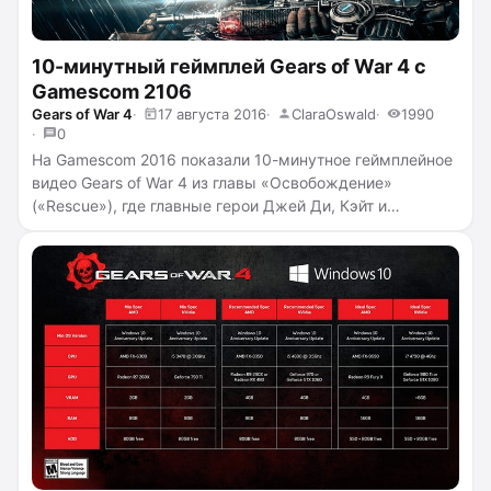
10-минутный геймплей Gears of War 4 с
Gamescom 2106
Gears of War 4
17 августа 2016
ClaraOswald
1990
0
На Gamescom 2016 показали 10-минутное геймплейное
видео Gears of War 4 из главы «Освобождение»
(«Rescue»), где главные герои Джей Ди, Кэйт и
Дэл преследую врага на территории старого
форта. Нам продемонстрировали два новых вида
противников — Drones и Pouncer — которых ранее не
было в играх серии
...
читать полностью →