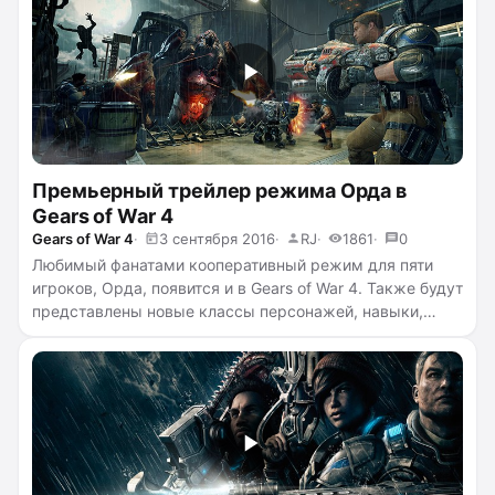
полностью →
Премьерный трейлер режима Орда в
Gears of War 4
Gears of War 4
3 сентября 2016
RJ
1861
0
Любимый фанатами кооперативный режим для пяти
игроков, Орда, появится и в Gears of War 4. Также будут
представлены новые классы персонажей, навыки,
способности и многое другое. Выше вы можете глянуть
на режим пять-против-всех, где ожидается 50 волн,
которые называются «Орда 3.0»
...
читать полностью →