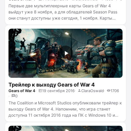
Первые две мультиплеерные карты Gears of War 4
выйдут уже 8 ноября, а для обладателей Season Pass
они станут доступны уже сегодня, 1 ноября. Карты
Checkout и Drydock — две наиболее популярные карты
наследия Gears of War, по заявлению
Microsoft
, и ранее
уже появлялись в Gears of War 3. Обе карты будут
поддерживать режимы Орды и мультиплеера Versus
...
читать полностью →
Трейлер к выходу Gears of War 4
Gears of War 4
19 сентября 2016
ClaraOswald
1706
0
The Coalition
и
Microsoft Studios
опубликовали трейлер к
выходу Gears of War 4. Напомним, что игра станет
доступна 11 октября 2016 года на
ПК
с Windows 10 и
Xbox One
, однако обладатели Gears of War 4: Ultimate
Edition смогут начать игру на 4 дня раньше
...
читать