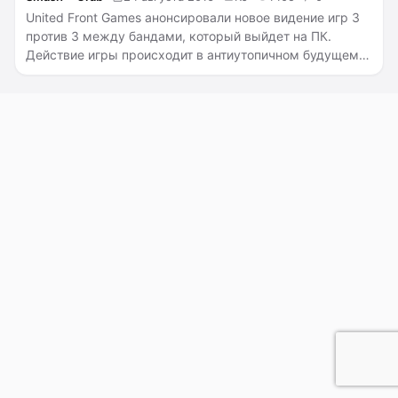
United Front Games анонсировали новое видение игр 3
против 3 между бандами, который выйдет на ПК.
Действие игры происходит в антиутопичном будущем.
Smash + Grab представит подпольное соревнование,
где банды соревнуются за всякие вещички, оружие и
бесчестие.
Каждой команде нужно бить, стрелять и
крушить всё на свою пути в поиска 50000 долларов из
закрытых помещений, магазинов или даже у другой
команды. Сейчас игра представлена в раннем доступе
в Steam, правда пока в неё нельзя поиграть,
возможность присоединиться к раннему доступу
станет доступным уже в сентябре.