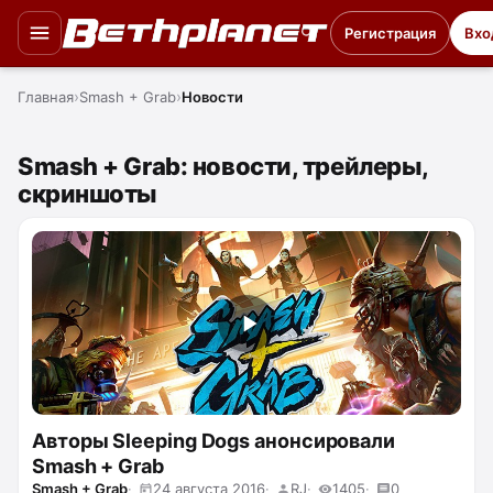
Регистрация
Вхо
Главная
Smash + Grab
Новости
Smash + Grab: новости, трейлеры,
скриншоты
Авторы Sleeping Dogs анонсировали
Smash + Grab
Smash + Grab
24 августа 2016
RJ
1405
0