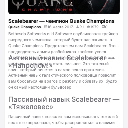
Scalebearer — чемпион Quake Champions
Quake Champions
16 марта 2017
RJ
1979
0
Bethesda Softworks и id Software опубликовали трейлер
очередного чемпиона, который будет вас ожидать в
Quake Champions. Представляем вам Scalebearer.
Этот
предводитель армии разбойников-грейсов успел
Активный навык Scalebearer —
захватить множество инопланетных технологий и это
помогло его солдатам стать сильнее. Это тяжелый
«Напролом!»
воин, который ринется в самое пекло сражения.
Активный навык галактического полководца позволит
вам бросаться на врагов с разбегу и сбивать их, будто
он самый настоящий бульдозер.
Пассивный навык Scalebearer —
«Тяжеловес»
Пассивный навык позволит вам использовать тяжелый
вес этого персонажа, чтобы расправляться с вашими