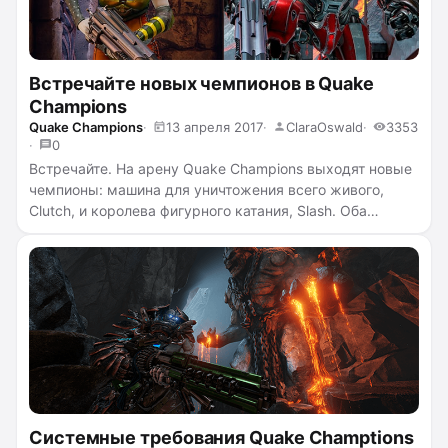
Встречайте новых чемпионов в Quake
Champions
Quake Champions
13 апреля 2017
ClaraOswald
3353
0
Встречайте. На арену Quake Champions выходят новые
чемпионы: машина для уничтожения всего живого,
Clutch, и королева фигурного катания, Slash. Оба
персонажа чертовски опасны и у каждого есть свои
козыри в рукавах. За Clutch и Slash можно будет
сыграть на закрытом тестировании Quake Champions,
которое началось 6 апреля и на которое вы по-
прежнему
можете записаться
и получить приглашение.
А теперь разберёмся, что из себя представляют
чемпионы и какие у них способности
...
читать
полностью →
Системные требования Quake Champtions