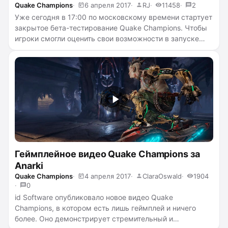
Quake Champions
6 апреля 2017
RJ
11458
2
Уже сегодня в 17:00 по московскому времени стартует
закрытое бета-тестирование Quake Champions. Чтобы
игроки смогли оценить свои возможности в запуске
игры, были опубликованы минимальные и
рекомендуемые системные требования игры. В целом,
требования довольно просты и незамысловаты
...
читать полностью →
Геймплейное видео Quake Champions за
Anarki
Quake Champions
4 апреля 2017
ClaraOswald
1904
0
id Software
опубликовало новое видео Quake
Champions, в котором есть лишь геймплей и ничего
более. Оно демонстрирует стремительный и