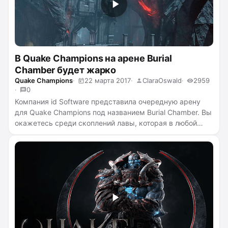
которых вы сможете сыграть. Давайте разберёмся,
какие у него преимущества
...
читать полностью →
В Quake Champions на арене Burial
Chamber будет жарко
Quake Champions
22 марта 2017
ClaraOswald
2959
0
Компания
id Software
представила очередную арену
для Quake Champions под названием Burial Chamber. Вы
окажетесь среди скоплений лавы, которая в любой
момент может поглотить поле боя. Чемпионам
придётся быть очень внимательными, чтобы не
погибнуть мучительной смертью в потоках жидкого
пламени. Немного подготовиться вам поможет
видеоролик, демонстрирующий арену
...
читать
полностью →