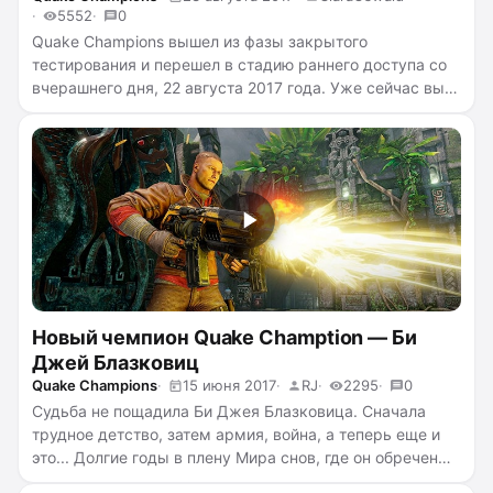
5552
0
Quake Champions вышел из фазы закрытого
тестирования и перешел в стадию раннего доступа со
вчерашнего дня, 22 августа 2017 года. Уже сейчас вы
можете попробовать свои силы в молниеносном
шутере, устроив парочку захватывающих боев с
друзьями или не парочку. В игре появилась масса
новых материалов — новые карты, новые возможности
и новый чемпион: могучий Doom Slayer из
серии игр
DOOM
...
читать полностью →
Новый чемпион Quake Chamption — Би
Джей Блазковиц
Quake Champions
15 июня 2017
RJ
2295
0
Судьба не пощадила Би Джея Блазковица. Сначала
трудное детство, затем армия, война, а теперь еще и
это... Долгие годы в плену Мира снов, где он обречен
сражаться с другими чемпионами. Да уж, в очередной