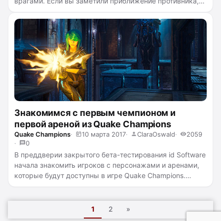
врагами. Если вы заметили приближение противника,
то вам достаточно вовремя осуществить ракетный
прыжок, после чего вы приземлитесь прямиком на
вашего врага, раздавив его своей массой.
Знакомимся с первым чемпионом и
первой ареной из Quake Champions
Quake Champions
10 марта 2017
ClaraOswald
2059
0
В преддверии закрытого бета-тестирования
id Software
начала знакомить игроков с персонажами и аренами,
которые будут доступны в игре Quake Champions.
Воины со всех уголков реального мира оказались в
плену Мира снов и теперь обречены навечно
сражаться друг с другом и проливать кровь на
1
2
»
древних аренах. Чемпионы будут на любой вкус, как