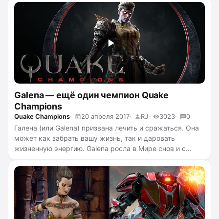
раз Билли угодил в передрягу, но в Quake Champions он
сможет использовать все свои навыки и по-
настоящему испытать собственные силы
...
читать
полностью →
Galena — ещё один чемпион Quake
Champions
Quake Champions
20 апреля 2017
RJ
3023
0
Галена (или Galena) призвана лечить и сражаться. Она
может как забрать вашу жизнь, так и даровать
жизненную энергию. Galena росла в Мире снов и с
детства готовилась стать чемпионом, чтобы сражаться
с ними на арене. Не стоит ее недооценивать. На видео
выше вы сможете посмотреть как Нечестивый паладин
несёт божественное воздаяние. Этот персонаж
доступен в рамках закрытого бета-тестировании
Quake Champions
...
читать полностью →