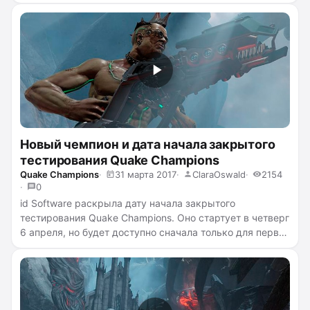
бесшовный игровой процесс за недавно
представленного чемпиона Anarki, с особенностями
которого вы можете ознакомиться
здесь
. Кстати,
играет за чемпиона известный американский
киберспортсмен в Quake ZeRo4, завоевавший в своё
время немало титулов на QuakeCon
...
читать полностью
→
Новый чемпион и дата начала закрытого
тестирования Quake Champions
Quake Champions
31 марта 2017
ClaraOswald
2154
0
id Software
раскрыла дату начала закрытого
тестирования Quake Champions. Оно стартует в четверг
6 апреля, но будет доступно сначала только для первой
группы участников. Затем разработчики планируют
увеличивать количество участников закрытого
тестирования, так что вы по-прежнему можете
записываться на него
здесь
. Новый представленный
чемпион по имени Anarki будет в списке персонажей, за