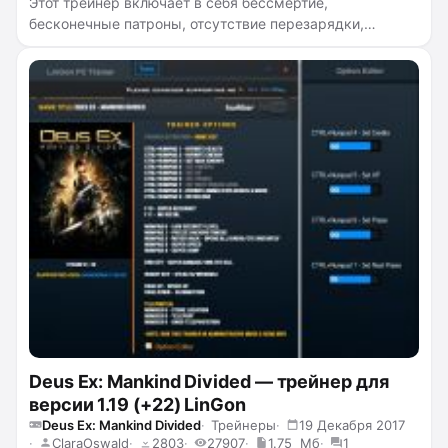
Этот трейнер включает в себя бессмертие,
бесконечные патроны, отсутствие перезарядки,
отсутствие перегрева турелей.
Deus Ex: Mankind Divided — трейнер для
версии 1.19 (+22) LinGon
Deus Ex: Mankind Divided
Трейнеры
19 Декабря 2017
ClaraOswald
2803
27907
1.75 Мб
1