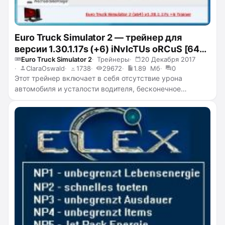
Euro Truck Simulator 2 — трейнер для
версии 1.30.1.17s (+6) iNvIcTUs oRCuS [64-
bit]
Euro Truck Simulator 2
Трейнеры
20 Декабря 2017
ClaraOswald
1738
29672
1.89 Мб
0
Этот трейнер включает в себя отсутствие урона
автомобиля и усталости водителя, бесконечное
горючее, добавление денег, очков опыта и навыков.