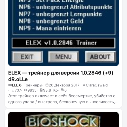
ELEX — трейнер для версии 1.0.2846 (+9)
dR.oLLe
ELEX
Трейнеры
20 Декабря 2017
ClaraOswald
707
9835
93.8 Кб
0
Этот трейнер включает в себя бессмертие, убийство с
одного удара / выстрела, бесконечную выносливость,
бесконечные предметы, бесконечный заряд джет-
пака, бесконечные очки обучения и очки
характеристик, бесконечный элексит, заморозку маны.