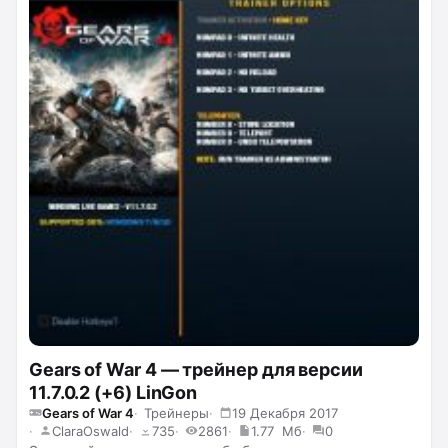
Gears of War 4 — трейнер для версии
11.7.0.2 (+6) LinGon
Gears of War 4
Трейнеры
19 Декабря 2017
ClaraOswald
735
2861
1.77 Мб
0