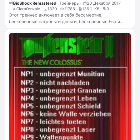
BioShock Remastered
Трейнеры
20 Декабря 2017
ClaraOswald
1329
11788
136.1 Кб
0
Этот трейнер включает в себя бессмертие,
бесконечные патроны и деньги, бесконечные Ева и
Адам, убийство с одного удара / выстрела, отключение
индикатора ударов.