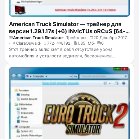
American Truck Simulator — трейнер для
версии 1.29.1.17s (+6) iNvIcTUs oRCuS [64-
bit]
American Truck Simulator
Трейнеры
20 Декабря 2017
ClaraOswald
772
8192
1.85 Мб
0
Этот трейнер включает в себя отсутствие урона
автомобиля и усталости водителя, бесконечное
горючее, добавление денег, очков опыта и навыков.