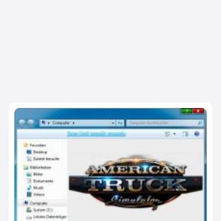
WASTED
Watch Dogs
Watch Dogs 2
We Happy Few
Wolfenstein: The Old Blood
Wolfenstein: The New Order
Wolfenstein 2: The New Colossus
WWE 2K17
WWE 2K18
XCOM 2
Youtubers Life
Ведьмак 3: Дикая охота
Казаки 3
Кризис в Кремле