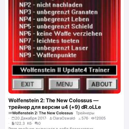
Wolfenstein 2: The New Colossus —
трейнер для версии u4 (+9) dR.oLLe
Wolfenstein 2: The New Colossus
Трейнеры
20 Декабря 2017
ClaraOswald
576
12005
122.3 Кб
0
Этот трейнер включает в себя бессмертие,