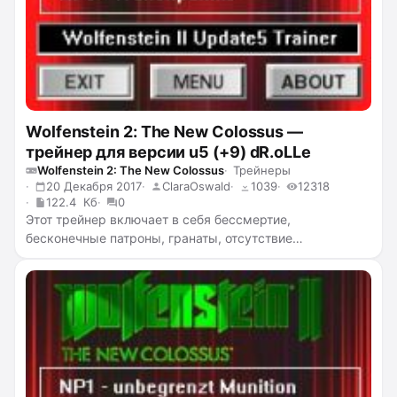
Wolfenstein 2: The New Colossus —
трейнер для версии u5 (+9) dR.oLLe
Wolfenstein 2: The New Colossus
Трейнеры
20 Декабря 2017
ClaraOswald
1039
12318
122.4 Кб
0
Этот трейнер включает в себя бессмертие,
бесконечные патроны, гранаты, отсутствие
перезарядки и отдачи, бесконечную броню, убийство с
одного выстрела, бесконечный лазер из
Лазеркрафтверка.