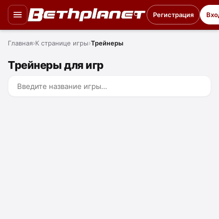
Регистрация
Вхо
Главная
К странице игры
Трейнеры
Трейнеры для игр
Absolver
Agents of Mayhem
Alien Shooter TD
Aliens vs. Predator
American Truck Simulator
Anno 2205
ARK: Survival Evolved
Arma 3
Assassin's Creed: Brotherhood
Assassin's Creed: Origins
Assassin's Creed: Syndicate
Astroneer
Batman: Arkham Knight
Battle Brothers
Battlefield 1
Battlestar Galactica Deadlock
BioShock Remastered
BioShock 2 Remastered
BioShock Infinite
Blade and Bones
Borderlands 2
Brink