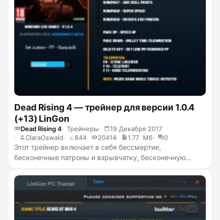
Dead Rising 4 — трейнер для версии 1.0.4
(+13) LinGon
Dead Rising 4
Трейнеры
19 Декабря 2017
ClaraOswald
844
20414
1.77 Мб
0
Этот трейнер включает в себя бессмертие,
бесконечные патроны и взрывчатку, бесконечную
выносливость, не ломающееся оружие, добавление
денег и очков навыков, возможность установить и
сбросить очки престижа (PP), суперскорость,
бесконечная энергия экзокостюма, ускорение и
замедление времени, а также телепортацию.