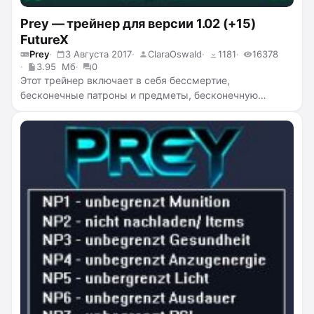
Prey — трейнер для версии 1.02 (+15)
FutureX
Prey
3 Августа 2017
ClaraOswald
1181
16378
3.95 Мб
0
Этот трейнер включает в себя бессмертие,
бесконечные патроны и предметы, бесконечную
целостность костюма, бесконечный пси-потенциал,
бесконечную выносливость, отсутствие перезарядки и
отдачи, супер прыжок, супер скорость, прохождение
сквозь стены и заграждения, режим скрытности,
бесконечный фонарик, заморозку таймера взлома,
убийство с одного удара / выстрела, а также
телепортацию.