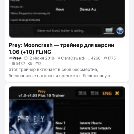
Prey: Mooncrash — трейнер для версии
1.06 (+10) FLiNG
Prey
12 Июня 2018
ClaraOswald
4268
17751
547.7 Кб
2
Этот трейнер включает в себя бессмертие,
бесконечные патроны и предметы, бесконечную
целостность костюма, бесконечный пси потенциал,
бесконечную выносливость, отсутствие перезарядки,
заморозку таймера взлома, ускорение и замедление
времени, убийство с одного удара.