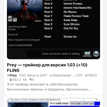
Prey — трейнер для версии 1.03 (+10)
FLiNG
Prey
22 Августа 2017
ClaraOswald
1177
19522
553.2 Кб
0
Этот трейнер включает в себя бессмертие,
бесконечные патроны и предметы, бесконечную
целостность костюма, бесконечный пси потенциал,
бесконечную выносливость, отсутствие перезарядки,
заморозку таймера взлома, ускорение и замедление