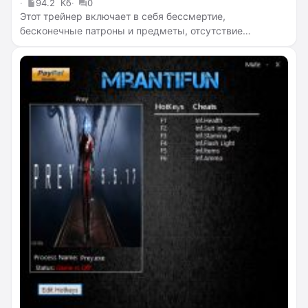
94.2 Кб
0
Этот трейнер включает в себя бессмертие,
бесконечные патроны и предметы, отсутствие
перезарядки, бесконечную целостность костюма,
бесконечный фонарик, бесконечную выносливость,
бесконечный пси потенциал, бесконечное время
использования пси, бесконечные аптечки, убийство с
одного удара, лёгкие убийства.