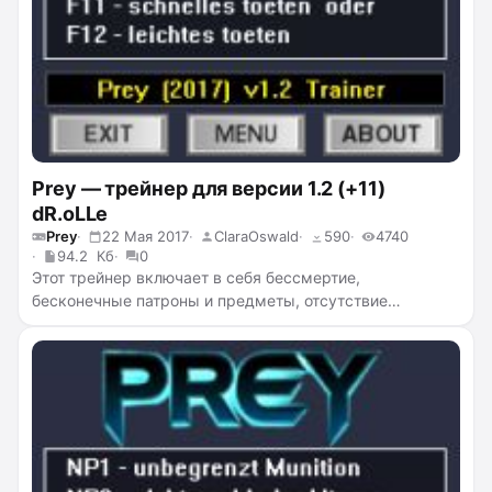
Prey — трейнер для версии 1.2 (+11)
dR.oLLe
Prey
22 Мая 2017
ClaraOswald
590
4740
94.2 Кб
0
Этот трейнер включает в себя бессмертие,
бесконечные патроны и предметы, отсутствие
перезарядки, бесконечную целостность костюма,
бесконечный фонарик, бесконечную выносливость,
бесконечный пси потенциал, бесконечное время
использования пси, бесконечные аптечки, убийство с
одного удара, лёгкие убийства.