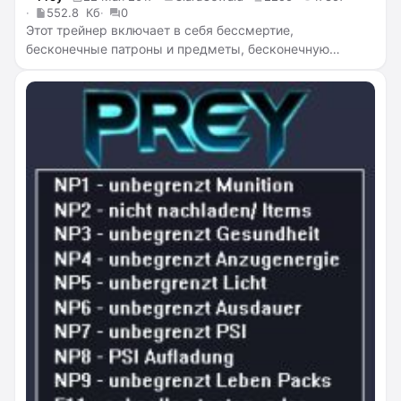
552.8 Кб
0
Этот трейнер включает в себя бессмертие,
бесконечные патроны и предметы, бесконечную
целостность костюма, бесконечный пси потенциал,
бесконечную выносливость, отсутствие перезарядки,
заморозку таймера взлома, ускорение и замедление
времени, убийство с одного удара.