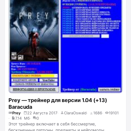
времени, убийство с одного удара.
Prey — трейнер для версии 1.04 (+13)
Baracuda
Prey
22 Августа 2017
ClaraOswald
1686
19101
7.14 Мб
0
Этот трейнер включает в себя бессмертие,
бесконечные патроны, предметы и нейромоды,