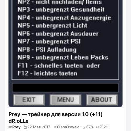
Prey — трейнер для версии 1.0 (+11)
dR.oLLe
Prey
22 Мая 2017
ClaraOswald
678
7129