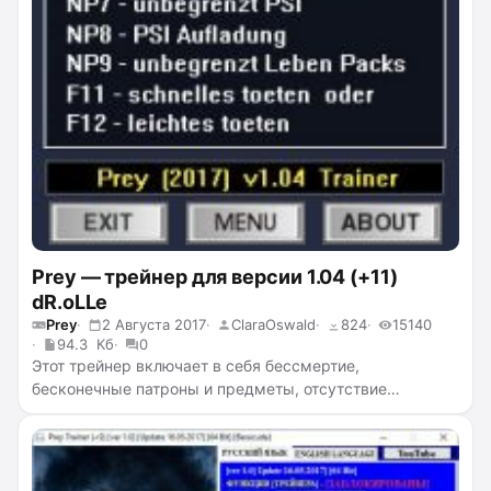
Prey — трейнер для версии 1.04 (+11)
dR.oLLe
Prey
2 Августа 2017
ClaraOswald
824
15140
94.3 Кб
0
Этот трейнер включает в себя бессмертие,
бесконечные патроны и предметы, отсутствие
перезарядки, бесконечную целостность костюма,
бесконечный фонарик, бесконечную выносливость,
бесконечный пси потенциал, бесконечное время
использования пси, бесконечные аптечки, убийство с