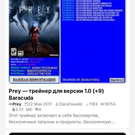
одного удара, лёгкие убийства.
Prey — трейнер для версии 1.0 (+9)
Baracuda
Prey
22 Мая 2017
ClaraOswald
1183
18754
5.51 Мб
0
Этот трейнер включает в себя бессмертие,
бесконечные патроны и предметы, бесконечную
целостность костюма, бесконечную выносливость,
бесконечную энергию, бесконечный фонарик,