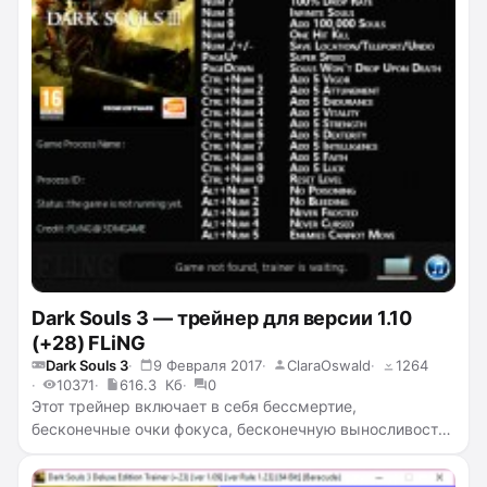
Dark Souls 3 — трейнер для версии 1.10
(+28) FLiNG
Dark Souls 3
9 Февраля 2017
ClaraOswald
1264
10371
616.3 Кб
0
Этот трейнер включает в себя бессмертие,
бесконечные очки фокуса, бесконечную выносливость,
нулевой вес, бесконечную прочность снаряжения,
бесконечные души, убийство с одного удара, 100%-ное