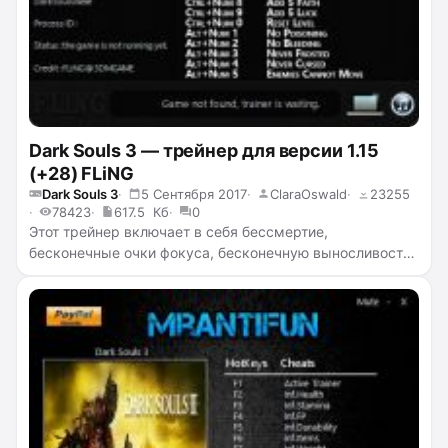
Dark Souls 3 — трейнер для версии 1.15
(+28) FLiNG
Dark Souls 3
5 Сентября 2017
ClaraOswald
23255
78423
617.5 Кб
0
Этот трейнер включает в себя бессмертие,
бесконечные очки фокуса, бесконечную выносливость,
нулевой вес, бесконечную прочность снаряжения,
бесконечные души, убийство с одного удара, 100%-ное
выпадание трофеев с противников, телепортацию,
супер скорость, добавление очков к жизненной силе,
учёности, стойкости, физической мощи, силе, ловкости,
интеллекту, вере, удаче и другое.