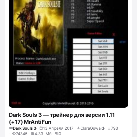
Dark Souls 3 — трейнер для версии 1.11
(+17) MrAntiFun
Dark Souls 3
13 Апреля 2017
ClaraOswald
793
74345
4.33 Мб
0