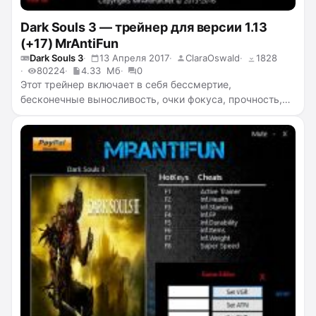
Dark Souls 3 — трейнер для версии 1.13
(+17) MrAntiFun
Dark Souls 3
13 Апреля 2017
ClaraOswald
1828
80224
4.33 Мб
0
Этот трейнер включает в себя бессмертие,
бесконечные выносливость, очки фокуса, прочность,
предметы, бесконечный вес, суперскорость,
добавление очков к жизненной силе, учёности,
стойкости, физической мощи, силе, ловкости,
интеллекту, вере, удаче и добавление количества душ.