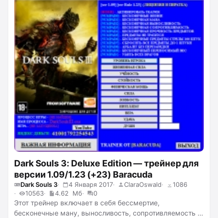
выпадание трофеев с противников, телепортацию,
супер скорость, добавление очков к жизненной силе,
учёности, стойкости, физической мощи, силе, ловкости,
интеллекту, вере, удаче и другое.
Dark Souls 3: Deluxe Edition — трейнер для
версии 1.09/1.23 (+23) Baracuda
Dark Souls 3
4 Января 2017
ClaraOswald
1086
10563
4.62 Мб
0
Этот трейнер включает в себя бессмертие,
бесконечные ману, выносливость, сопротивляемость и