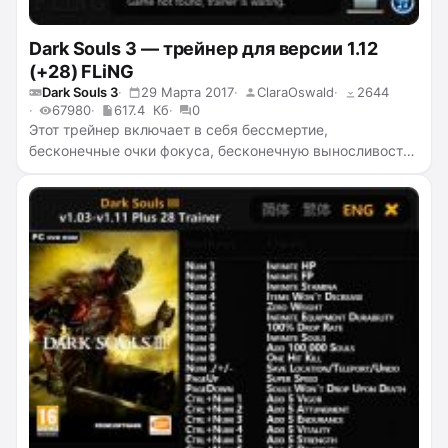
Dark Souls 3 — трейнер для версии 1.12
(+28) FLiNG
Dark Souls 3
29 Марта 2017
ClaraOswald
2644
67980
617.4 Кб
0
Этот трейнер включает в себя бессмертие,
бесконечные очки фокуса, бесконечную выносливость,
нулевой вес, бесконечную прочность снаряжения,
бесконечные души, убийство с одного удара, 100%-ное
выпадание трофеев с противников, телепортацию,
супер скорость, добавление очков к жизненной силе,
учёности, стойкости, физической мощи, силе, ловкости,
интеллекту, вере, удаче и другое.