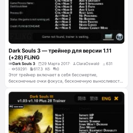
Dark Souls 3 — трейнер для версии 1.11
(+28) FLiNG
Dark Souls 3
29 Марта 2017
ClaraOswald
631
59291
617.3 Кб
0
Этот трейнер включает в себя бессмертие,
бесконечные очки фокуса, бесконечную выносливость,
нулевой вес, бесконечную прочность снаряжения,
бесконечные души, убийство с одного удара, 100%-ное
выпадание трофеев с противников, телепортацию,
супер скорость, добавление очков к жизненной силе,
учёности, стойкости, физической мощи, силе, ловкости,
интеллекту, вере, удаче и другое.