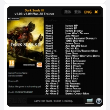
прочность предметов, отсутствие траты предметов,
бесконечные предметы, стрелы и переносимый вес,
отсутствие перезарядки у арбалета, сброс предметов
до 1 штуки, возможность убить сразу всех врагов,
установить значение следующих показателей: уровень
игрока, жизненная сила, учёность, стойкость,
физическая мощь, сила, ловкость, интеллект, вера,
удача, души.