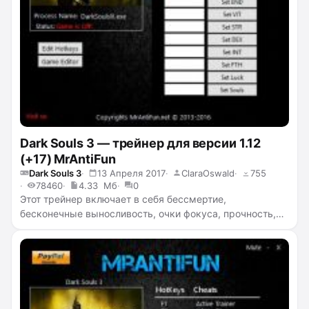
Dark Souls 3 — трейнер для версии 1.12
(+17) MrAntiFun
Dark Souls 3
13 Апреля 2017
ClaraOswald
755
78460
4.33 Мб
0
Этот трейнер включает в себя бессмертие,
бесконечные выносливость, очки фокуса, прочность,
предметы, бесконечный вес, суперскорость,
добавление очков к жизненной силе, учёности,
стойкости, физической мощи, силе, ловкости,
интеллекту, вере, удаче и добавление количества душ.