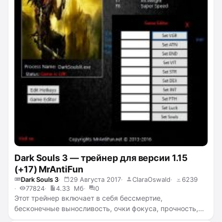
Dark Souls 3 — трейнер для версии 1.15
(+17) MrAntiFun
Dark Souls 3
29 Августа 2017
ClaraOswald
6239
77824
4.33 Мб
0
Этот трейнер включает в себя бессмертие,
бесконечные выносливость, очки фокуса, прочность,
предметы, бесконечный вес, суперскорость,