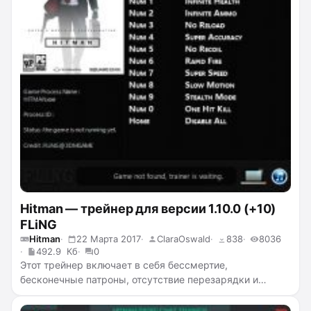
Hitman — трейнер для версии 1.10.0 (+10)
FLiNG
Hitman
22 Марта 2017
ClaraOswald
838
8036
492.9 Кб
0
Этот трейнер включает в себя бессмертие,
бесконечные патроны, отсутствие перезарядки и
отдачи, суперточность, скорострельное оружие,
суперскорость, замедление времени, режим