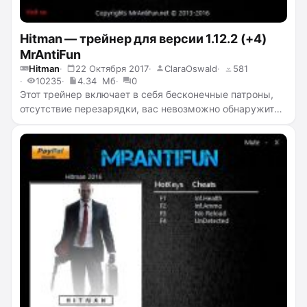
Hitman — трейнер для версии 1.12.2 (+4)
MrAntiFun
Hitman
22 Октября 2017
ClaraOswald
581
10235
4.34 Мб
0
Этот трейнер включает в себя бесконечные патроны,
отсутствие перезарядки, вас невозможно обнаружить
и враги не могут стрелять.