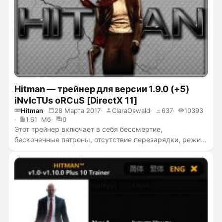
Hitman — трейнер для версии 1.9.0 (+5)
iNvIcTUs oRCuS [DirectX 11]
Hitman
28 Марта 2017
ClaraOswald
637
10393
1.61 Мб
0
Этот трейнер включает в себя бессмертие,
бесконечные патроны, отсутствие перезарядки, режим
скрытности, убийство с одного удара.