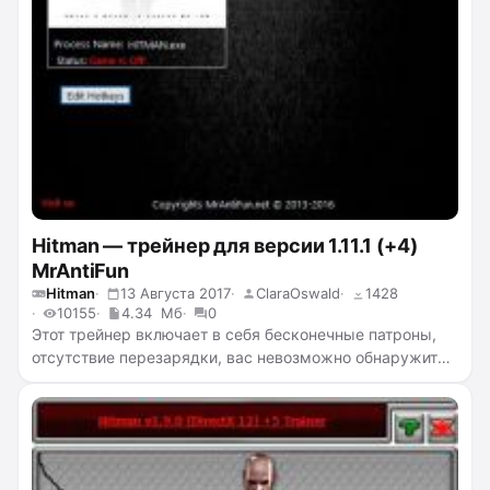
Hitman — трейнер для версии 1.11.1 (+4)
MrAntiFun
Hitman
13 Августа 2017
ClaraOswald
1428
10155
4.34 Мб
0
Этот трейнер включает в себя бесконечные патроны,
отсутствие перезарядки, вас невозможно обнаружить
и враги не могут стрелять.