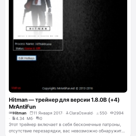
Hitman — трейнер для версии 1.8.0B (+4)
MrAntiFun
Hitman
11 Января 2017
ClaraOswald
550
2994
4.34 Мб
0
Этот трейнер включает в себя бесконечные патроны,
отсутствие перезарядки, вас невозможно обнаружить