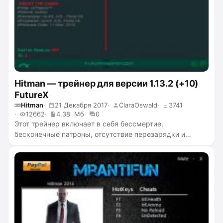
Hitman — трейнер для версии 1.13.2 (+10)
FutureX
Hitman
21 Декабря 2017
ClaraOswald
3741
12662
4.38 Мб
0
Этот трейнер включает в себя бессмертие,
бесконечные патроны, отсутствие перезарядки и
отдачи, скорострельность, супер точность, режим
скрытности, убийство с одного удара, отключение
стрельбы в вас у врагов, а также телепортацию.