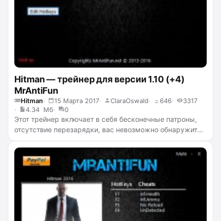
Hitman — трейнер для версии 1.10 (+4)
MrAntiFun
Hitman
15 Марта 2017
ClaraOswald
646
3317
4.34 Мб
0
Этот трейнер включает в себя бесконечные патроны,
отсутствие перезарядки, вас невозможно обнаружить
и враги не могут стрелять.