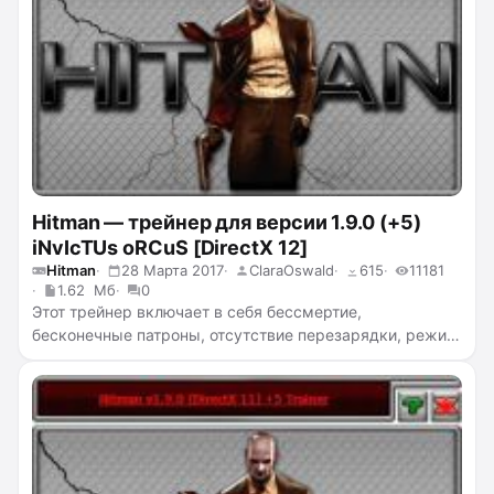
Hitman — трейнер для версии 1.9.0 (+5)
iNvIcTUs oRCuS [DirectX 12]
Hitman
28 Марта 2017
ClaraOswald
615
11181
1.62 Мб
0
Этот трейнер включает в себя бессмертие,
бесконечные патроны, отсутствие перезарядки, режим
скрытности, убийство с одного удара.