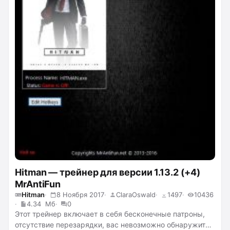
Hitman — трейнер для версии 1.13.2 (+4)
MrAntiFun
Hitman
8 Ноября 2017
ClaraOswald
1497
10436
4.34 Мб
0
Этот трейнер включает в себя бесконечные патроны,
отсутствие перезарядки, вас невозможно обнаружить