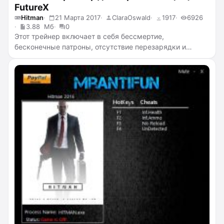
FutureX
Hitman
21 Марта 2017
ClaraOswald
1917
6926
3.88 Мб
0
Этот трейнер включает в себя бессмертие,
бесконечные патроны, отсутствие перезарядки и
отдачи, скорострельность, супер точность, режим
скрытности, убийство с одного удара, а также
телепортацию.