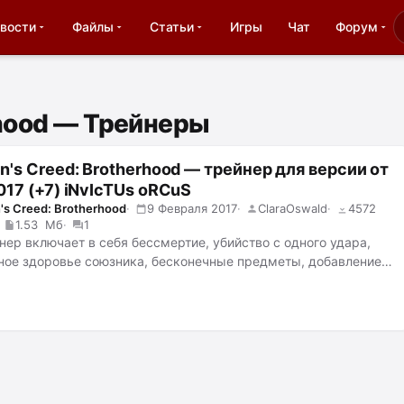
вости
Файлы
Статьи
Игры
Чат
Форум
rhood — Трейнеры
n's Creed: Brotherhood — трейнер для версии от
017 (+7) iNvIcTUs oRCuS
's Creed: Brotherhood
9 Февраля 2017
ClaraOswald
4572
1.53 Мб
1
нер включает в себя бессмертие, убийство с одного удара,
ное здоровье союзника, бесконечные предметы, добавление
ежим скрытности, всегда лучшую репутацию.