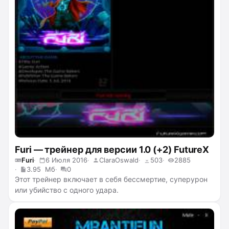
Furi — трейнер для версии 1.0 (+2) FutureX
Furi
6 Июля 2016
ClaraOswald
503
2885
3.95 Мб
0
Этот трейнер включает в себя бессмертие, суперурон
или убийство с одного удара.