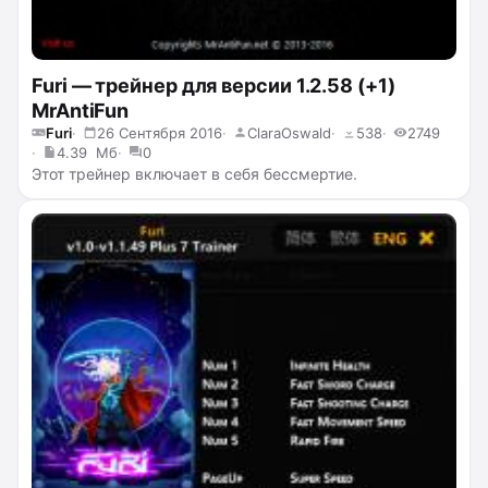
Furi — трейнер для версии 1.2.58 (+1)
MrAntiFun
Furi
26 Сентября 2016
ClaraOswald
538
2749
4.39 Мб
0
Этот трейнер включает в себя бессмертие.