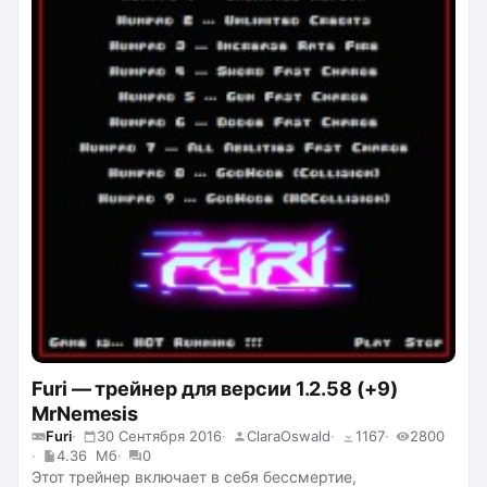
Furi — трейнер для версии 1.2.58 (+9)
MrNemesis
Furi
30 Сентября 2016
ClaraOswald
1167
2800
4.36 Мб
0
Этот трейнер включает в себя бессмертие,