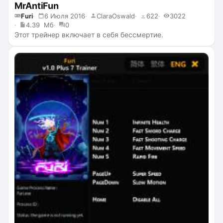
MrAntiFun
Furi
6 Июля 2016
ClaraOswald
622
3022
4.39 Мб
0
Этот трейнер включает в себя бессмертие.