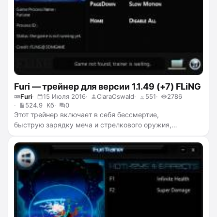
Furi — трейнер для версии 1.1.49 (+7) FLiNG
Furi
15 Июля 2016
ClaraOswald
551
2786
524.9 Кб
0
Этот трейнер включает в себя бессмертие,
быструю зарядку меча и стрелкового оружия,
быструю скорость перемещения, скорострельность,
суперскорость и замедление времени.