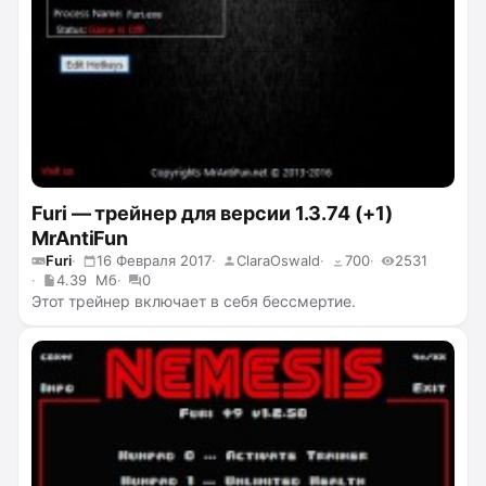
Furi — трейнер для версии 1.3.74 (+1)
MrAntiFun
Furi
16 Февраля 2017
ClaraOswald
700
2531
4.39 Мб
0
Этот трейнер включает в себя бессмертие.