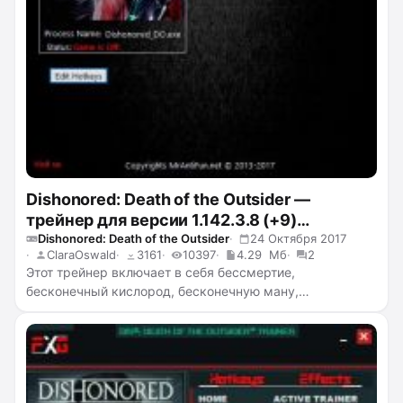
Dishonored: Death of the Outsider —
трейнер для версии 1.142.3.8 (+9)
MrAntiFun
Dishonored: Death of the Outsider
24 Октября 2017
ClaraOswald
3161
10397
4.29 Мб
2
Этот трейнер включает в себя бессмертие,
бесконечный кислород, бесконечную ману,
необнаруживаемость вас врагами, бесконечные
патроны, монеты, руны и китовые кости, бесконечный
целебный эликсир Соколова, восстанавливающий
здоровье.