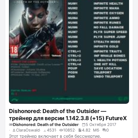
Dishonored: Death of the Outsider —
трейнер для версии 1.142.3.8 (+15) FutureX
Dishonored: Death of the Outsider
5 Октября 2017
ClaraOswald
4531
10852
4.82 Мб
0
Этот трейнер включает в себя бессмертие,