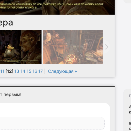
ера
11
[
12
]
13
14
15
16
17
|
Следующая »
ет первым!
I
: