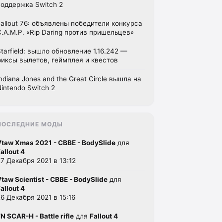
поддержка Switch 2
Fallout 76: объявлены победители конкурса
C.A.M.P. «Rip Daring против пришельцев»
Starfield: вышло обновление 1.16.242 —
фиксы вылетов, геймплея и квестов
Indiana Jones and the Great Circle вышла на
Nintendo Switch 2
ПОСЛЕДНИЕ МОДЫ
Vtaw Xmas 2021 - CBBE - BodySlide
для
allout 4
27 Декабря 2021 в 13:12
Vtaw Scientist - CBBE - BodySlide
для
allout 4
26 Декабря 2021 в 15:16
N SCAR-H - Battle rifle
для
Fallout 4