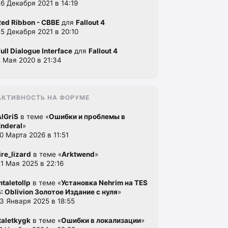
26 Декабря 2021 в 14:19
Red Ribbon - CBBE
для
Fallout 4
25 Декабря 2021 в 20:10
ull Dialogue Interface
для
Fallout 4
2 Мая 2020 в 21:34
АКТИВНОСТЬ НА ФОРУМЕ
AlGriS
в теме «
Ошибки и проблемы в
Enderal
»
10 Марта 2026 в 11:51
ire_lizard
в теме «
Arktwend
»
21 Мая 2025 в 22:16
mtaletollp
в теме «
Установка Nehrim на TES
4: Oblivion Золотое Издание с нуля
»
13 Января 2025 в 18:55
italetkygk
в теме «
Ошибки в локализации
»