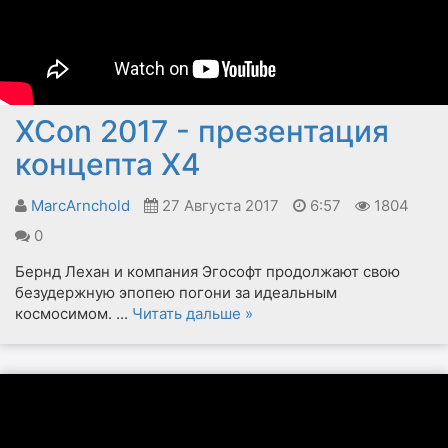
XCon 2017 - презентация
концепта X4
MarcArnchold
27 Августа 2017
6:57
1804
0
Бернд Лехан и компания Эгософт продолжают свою
безудержную эпопею погони за идеальным
космосимом.
...
Читать дальше »