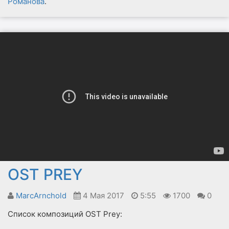
Романова
.
OST PREY
MarcArnchold
4 Мая 2017
5:55
1700
0
Список композиций OST Prey: