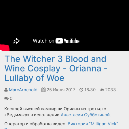
The Witcher 3 Blood and
Wine Cosplay - Orianna -
Lullaby of Woe
MarcArnchold
25 Июля 2017
16:30
2033
0
Косплей высшей вампирши Орианы из третьего
«Ведьмака» в исполнении
Анастасии Субботиной
.
Оператор и обработка видео:
Виктория "Milligan Vick"