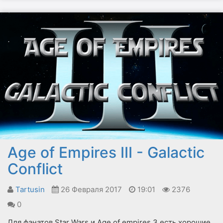
Age of Empires III - Galactic
Conflict
Tartusin
26 Февраля 2017
19:01
2376
0
Для фанатов Star Wars и Age of empires 3 есть хорошие