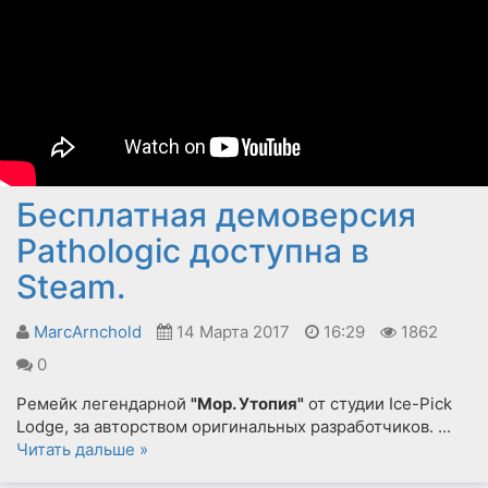
Бесплатная демоверсия
Pathologic доступна в
Steam.
MarcArnchold
14 Марта 2017
16:29
1862
0
Ремейк легендарной
"Мор. Утопия"
от студии Ice-Pick
Lodge, за авторством оригинальных разработчиков.
...
Читать дальше »