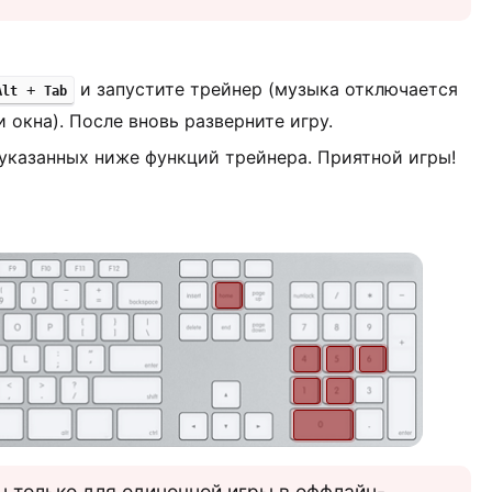
и запустите трейнер (музыка отключается
+
Alt
Tab
 окна). После вновь разверните игру.
указанных ниже функций трейнера. Приятной игры!
 только для одиночной игры в оффлайн-