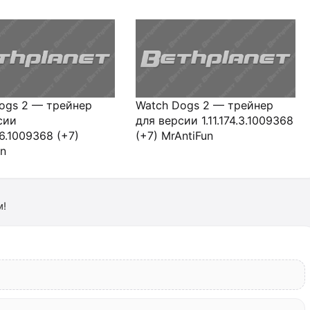
ogs 2 — трейнер
Watch Dogs 2 — трейнер
сии
для версии 1.11.174.3.1009368
4.6.1009368 (+7)
(+7) MrAntiFun
un
м!