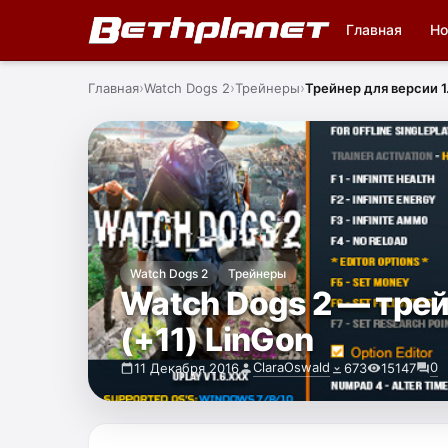
Главная
Но
Главная
Watch Dogs 2
Трейнеры
Трейнер для версии 1.
Watch Dogs 2
Трейнеры
Watch Dogs 2 — трей
(+11) LinGon
ClaraOswald
0
11 Декабря 2016
673
15147