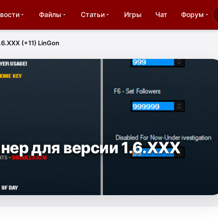
вости
Файлы
Статьи
Игры
Чат
Форум
6.XXX (+11) LinGon
нер для версии 1.6.XXX