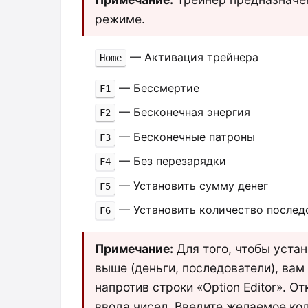
режиме.
— Активация трейнера
Home
— Бессмертие
F1
— Бесконечная энергия
F2
— Бесконечные патроны
F3
— Без перезарядки
F4
— Установить сумму денег
F5
— Установить количество послед
F6
Примечание:
Для того, чтобы устан
выше (деньги, последователи), вам
напротив строки «Option Editor». О
ввода чисел. Введите желаемое ко