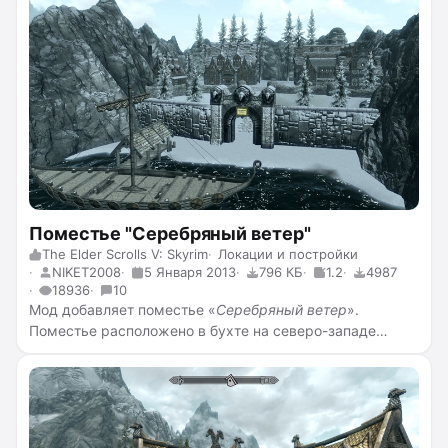
Поместье "Серебряный ветер"
The Elder Scrolls V: Skyrim
Локации и постройки
NIKET2008
5 Января 2013
796 КБ
1.2
4987
18936
10
Мод добавляет поместье «
Серебряный ветер
».
Поместье расположено в бухте на северо-западе
от
Данстара
и на восток от кораблекрушения. Попасть
в поместье можно из
Данстара
. На пристани есть
табличка, которая поможет добраться до острова.