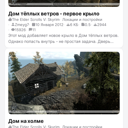
Дом тёплых ветров - первое крыло
The Elder Scrolls V: Skyrim
Локации и постройки
Zmeyg7
10 Января 2012
6 КБ
0.5
2944
15926
11
Этот мод добавляет новое крыло в Дом тёплых ветров.
Однако попасть внутрь - не простая задача. Дверь
заперта и вам необходимо будет найти ключ.
Обнаружить его не трудно: он лежит прямо под
дверью.
Дом на холме
The Elder Scrolls V: Skyrim
Локации и постройки