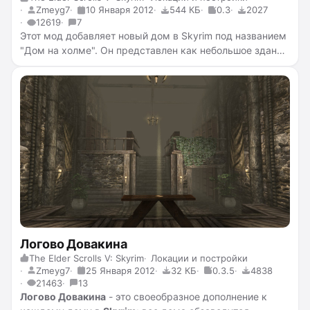
Zmeyg7
10 Января 2012
544 КБ
0.3
2027
12619
7
Этот мод добавляет новый дом в Skyrim под названием
"Дом на холме". Он представлен как небольшое здание
на склоне холма, с которого виднеются невероятно
живописные просторы. Архитектура дома выдержана
в классическом стиле "охотничий дом": на стенах висят
чучела убитых зверей и разнообразные трофеи, но,
конечно же, незаменимым атрибутом является
уютный камин.
Логово Довакина
The Elder Scrolls V: Skyrim
Локации и постройки
Zmeyg7
25 Января 2012
32 КБ
0.3.5
4838
21463
13
Логово Довакина
- это своеобразное дополнение к