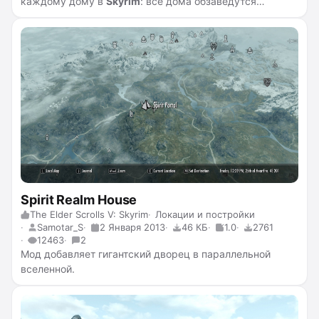
каждому дому в
Skyrim
: все дома обзаведутся
дверью, ведущую в подвал. Он достаточно
просторный, с различными удобствами и обширной
областью для декорирования. Общий вид выглядит как
некое
"убежище"
, где каждый найдёт себе занятие по
душе, будь то алхимическое, кузнечное либо
ремесленное дело.
Spirit Realm House
The Elder Scrolls V: Skyrim
Локации и постройки
Samotar_S
2 Января 2013
46 КБ
1.0
2761
12463
2
Мод добавляет гигантский дворец в параллельной
вселенной.