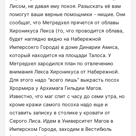
Лисом, не давая ему покоя. Разыскать её вам
помогут ваши верные помощники - нищие. Они
сообщат, что Метредхел прячется от облавы
Хироникуса Лекса (то, что проводится облава,
будет наглядно видно на Набережной
Имперсокго Города) в доме Динарии Амиса,
который находится на площади Талоса. У
Метредхел зародился план по отвлечению
внимания Лекса Хироникуса от Набережной.
Для этого надо "всего лишь" выкрасть посох
Хрормира у Архимага Гильдии Магов.
Известно, что маг спит с часу до семи утра, но
кроме кражи самого посоха надо еще и
оставить записку в столике у кровати от
Серого Лиса. Идем в Университет Магов в
Имперском Городе, заходим в Вестибюль