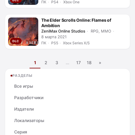
DLC
ПК
PS4
Xbox One
The Elder Scrolls Online: Flames of
Ambition
ZeniMax Online Studios
RPG, MMO
8 марта 2021
DLC
ПК
PS5
Xbox Series X/S
1
2
3
...
17
18
»
РАЗДЕЛЫ
Все игры
Разработчики
Издатели
Локализаторы
Серия