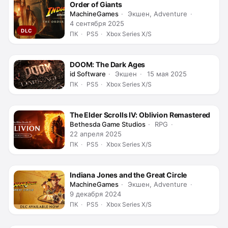
Order of Giants
MachineGames
Экшен, Adventure
4 сентября 2025
DLC
ПК
PS5
Xbox Series X/S
DOOM: The Dark Ages
id Software
Экшен
15 мая 2025
ПК
PS5
Xbox Series X/S
The Elder Scrolls IV: Oblivion Remastered
Bethesda Game Studios
RPG
22 апреля 2025
ПК
PS5
Xbox Series X/S
Indiana Jones and the Great Circle
MachineGames
Экшен, Adventure
9 декабря 2024
ПК
PS5
Xbox Series X/S