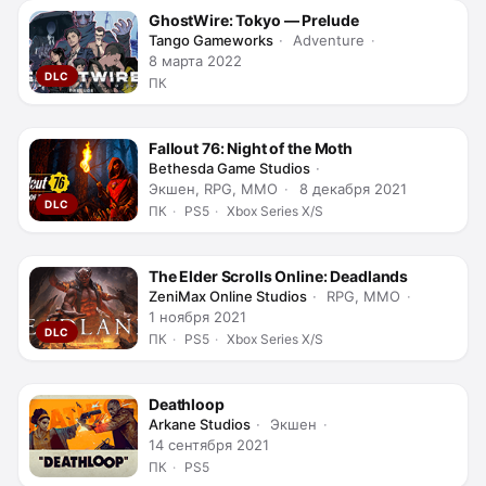
GhostWire: Tokyo — Prelude
Tango Gameworks
Adventure
8 марта 2022
DLC
ПК
Fallout 76: Night of the Moth
Bethesda Game Studios
Экшен, RPG, MMO
8 декабря 2021
DLC
ПК
PS5
Xbox Series X/S
The Elder Scrolls Online: Deadlands
ZeniMax Online Studios
RPG, MMO
1 ноября 2021
DLC
ПК
PS5
Xbox Series X/S
Deathloop
Arkane Studios
Экшен
14 сентября 2021
ПК
PS5