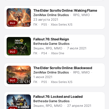
The Elder Scrolls Online: Waking Flame
ZeniMax Online Studios
RPG, MMO
23 августа 2021
DLC
ПК
PS5
Xbox Series X/S
Fallout 76: Steel Reign
Bethesda Game Studios
Экшен, RPG, MMO
7 июля 2021
DLC
ПК
PS4
Xbox One
The Elder Scrolls Online: Blackwood
ZeniMax Online Studios
RPG, MMO
1 июня 2021
DLC
ПК
PS5
Xbox Series X/S
Fallout 76: Locked and Loaded
Bethesda Game Studios
Экшен, RPG, MMO
27 апреля 2021