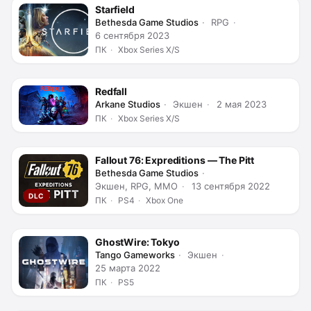
Starfield
Bethesda Game Studios
RPG
6 сентября 2023
ПК
Xbox Series X/S
Redfall
Arkane Studios
Экшен
2 мая 2023
ПК
Xbox Series X/S
Fallout 76: Expreditions — The Pitt
Bethesda Game Studios
Экшен, RPG, MMO
13 сентября 2022
DLC
ПК
PS4
Xbox One
GhostWire: Tokyo
Tango Gameworks
Экшен
25 марта 2022
ПК
PS5