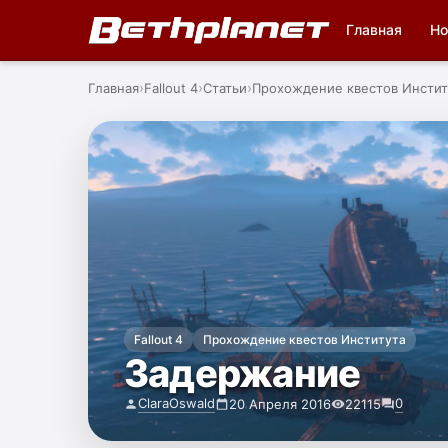
Главная
Но
Главная
Fallout 4
Статьи
Прохождение квестов Инстит
Fallout 4
Прохождение квестов Института
Задержание
ClaraOswald
0
20 Апреля 2016
22115