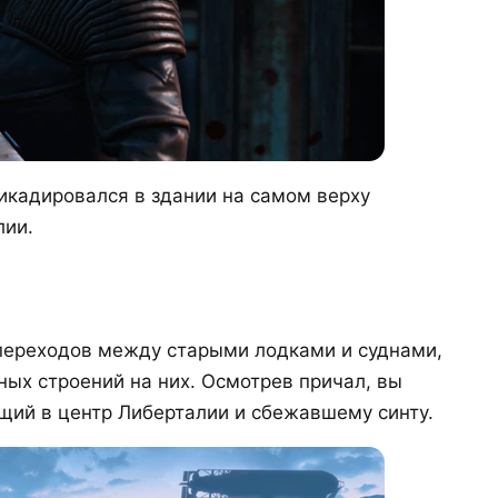
икадировался в здании на самом верху
лии.
а
переходов между старыми лодками и суднами,
ных строений на них. Осмотрев причал, вы
ущий в центр Либерталии и сбежавшему синту.