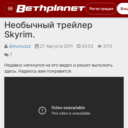
Регистрация
Вхо
Необычный трейлер
Skyrim.
dimonuzzz
27 Августа 2011
20:53
3112
7
Недавно наткнулся на это видео и решил выложить
здесь. Надеюсь вам понравится.