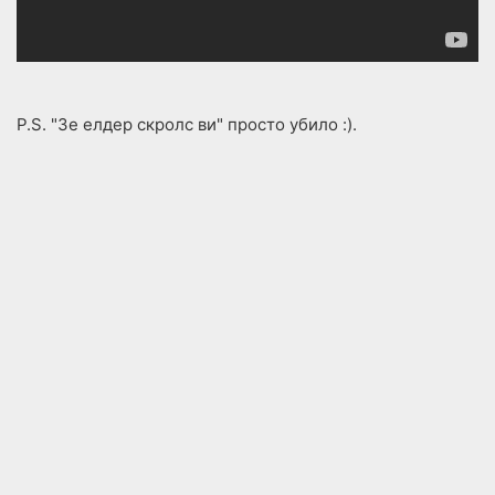
P.S. "Зе елдер скролс ви" просто убило :).