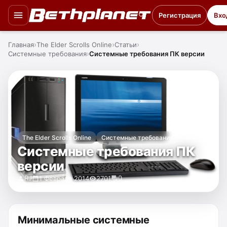
Регистрация
Вхо
Главная
The Elder Scrolls Online
Статьи
Системные требования
Системные требования ПК версии
The Elder Scrolls Online
Системные требования
Системные требования ПК
версии
RJ
0
1 Февраля 2014
2701
Минимальные системные