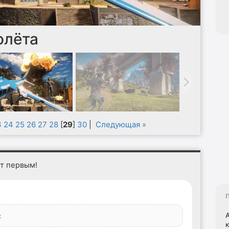
олёта
3
24
25
26
27
28
[
29
]
30
|
Следующая »
ет первым!
: