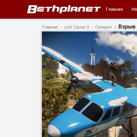
Главная
Но
Взрыв 
Главная
Just Cause 3
Галерея