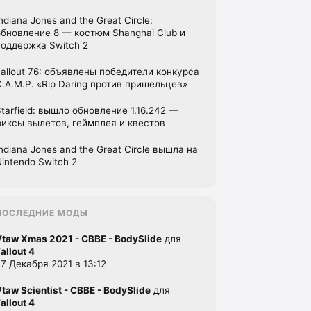
ndiana Jones and the Great Circle:
обновление 8 — костюм Shanghai Club и
поддержка Switch 2
Fallout 76: объявлены победители конкурса
C.A.M.P. «Rip Daring против пришельцев»
Starfield: вышло обновление 1.16.242 —
фиксы вылетов, геймплея и квестов
Indiana Jones and the Great Circle вышла на
Nintendo Switch 2
ПОСЛЕДНИЕ МОДЫ
Vtaw Xmas 2021 - CBBE - BodySlide
для
allout 4
27 Декабря 2021 в 13:12
Vtaw Scientist - CBBE - BodySlide
для
allout 4