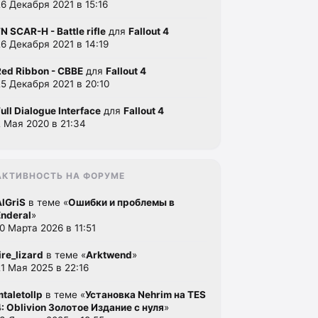
26 Декабря 2021 в 15:16
N SCAR-H - Battle rifle
для
Fallout 4
26 Декабря 2021 в 14:19
Red Ribbon - CBBE
для
Fallout 4
25 Декабря 2021 в 20:10
ull Dialogue Interface
для
Fallout 4
2 Мая 2020 в 21:34
АКТИВНОСТЬ НА ФОРУМЕ
AlGriS
в теме «
Ошибки и проблемы в
Enderal
»
10 Марта 2026 в 11:51
ire_lizard
в теме «
Arktwend
»
21 Мая 2025 в 22:16
mtaletollp
в теме «
Установка Nehrim на TES
4: Oblivion Золотое Издание с нуля
»