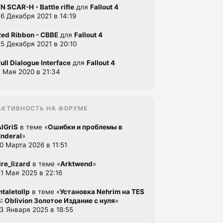
N SCAR-H - Battle rifle
для
Fallout 4
26 Декабря 2021 в 14:19
Red Ribbon - CBBE
для
Fallout 4
25 Декабря 2021 в 20:10
ull Dialogue Interface
для
Fallout 4
2 Мая 2020 в 21:34
АКТИВНОСТЬ НА ФОРУМЕ
AlGriS
в теме «
Ошибки и проблемы в
Enderal
»
10 Марта 2026 в 11:51
ire_lizard
в теме «
Arktwend
»
21 Мая 2025 в 22:16
mtaletollp
в теме «
Установка Nehrim на TES
4: Oblivion Золотое Издание с нуля
»
13 Января 2025 в 18:55