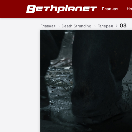
Главная
Но
03
Главная
Death Stranding
Галерея