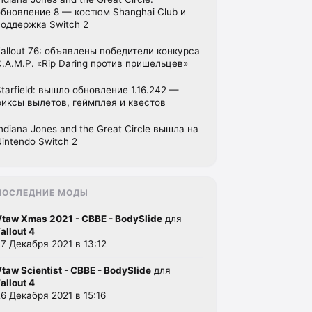
обновление 8 — костюм Shanghai Club и
поддержка Switch 2
Fallout 76: объявлены победители конкурса
C.A.M.P. «Rip Daring против пришельцев»
Starfield: вышло обновление 1.16.242 —
фиксы вылетов, геймплея и квестов
Indiana Jones and the Great Circle вышла на
Nintendo Switch 2
ПОСЛЕДНИЕ МОДЫ
Vtaw Xmas 2021 - CBBE - BodySlide
для
allout 4
27 Декабря 2021 в 13:12
Vtaw Scientist - CBBE - BodySlide
для
allout 4
26 Декабря 2021 в 15:16