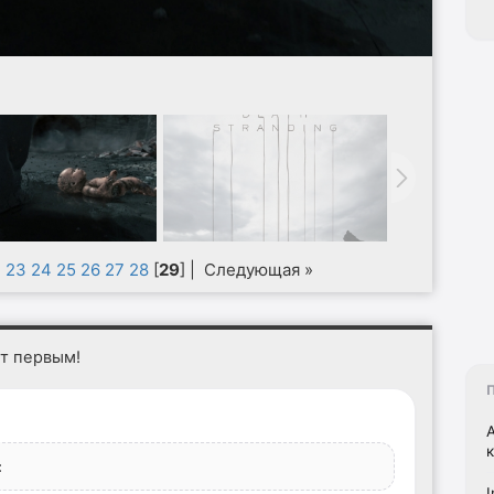
2
23
24
25
26
27
28
[
29
] |
Следующая »
ет первым!
:
I