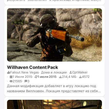
растения, корни, грибы и споры носителей. В данном
моде добавлено много видов растений, в основном
плющ и грибы. Теперь убежище гораздо больше
похоже на джунгли.
Willhaven Content Pack
Fallout New Vegas
Дома и локации
CptWalker
1 Июля 2015
1 июля 2015
214,4 МБ
4572
21565
3
Данная модификация добавляет в игру локацию под
названием Виллхавен. Локация представляет из себя
укрепленное поселение, жители которого отчаянно
борются за свою жизнь и вынуждены выживать в
суровых условиях этого места.