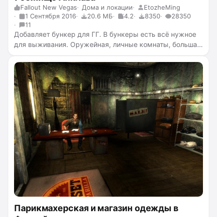
Fallout New Vegas
Дома и локации
EtozheMing
1 Сентября 2016
20.6 МБ
4.2
8350
28350
11
Добавляет бункер для ГГ. В бункеры есть всё нужное
для выживания. Оружейная, личные комнаты, большая
комната для напарников, кухня. У бункера есть
силовое поле для защиты от врага.
Парикмахерская и магазин одежды в