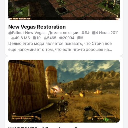
New Vegas Restoration
Fallout New Vegas
Дома и локации
RJ
4 Июля 2011
49.8 МБ
10
5465
20994
6
Целью этого мода является показать, что Стрип все
еще напоминает о том, что есть что-то хорошее на
пустоши. Убрав мусор, починив здания и добавив
больше жизни на Стрип, наша цель была достигнута.