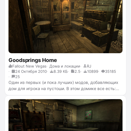
Goodsprings Home
Fallout New Vegas
Дома и локации
RJ
24 Октября 2010
8.39 КБ
2.5
10899
35185
25
Один из первых (и пока лучших) модов, добавляющих
дом для игрока на пустоши. В этом домике все есть:
кровать, холодильник, верстак, мини-лаборатория,
верстак для патронов, костер (снаружи), радио, пару
ящичков для хлама и точка быстрого перемещения!
Никаких больше головных болей!