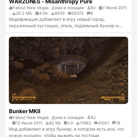
WARZONES - Misanthropy Pure
Fallout New Vegas
Дома и локации
RJ
7 Июля 2011
26.2 МБ
4.0b
6933
26372
8
Модификация добавляет в игру новый город,
окруженный пустошью, отель, подземный бункер и
вообще много чего. Вас ждут интересные записи об
этом мире, где раньше кипела жизнь.
Bunker MKII
Fallout New Vegas
Дома и локации
RJ
12 Июля 2011
82 КБ
1.0
11983
41051
19
Мод добавляет в игру бункер, в котором есть все, что
нужно курьеру, чтобы выжить на пустоши.