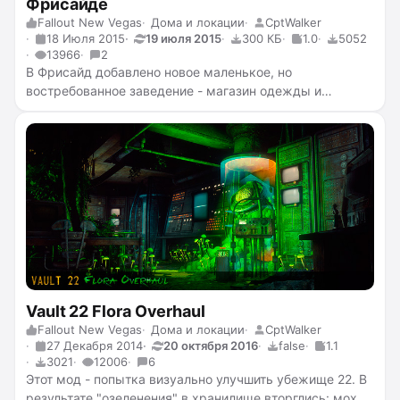
Фрисайде
Fallout New Vegas
Дома и локации
CptWalker
18 Июля 2015
19 июля 2015
300 КБ
1.0
5052
13966
2
В Фрисайд добавлено новое маленькое, но
востребованное заведение - магазин одежды и
парикмахерская под одной крышей.
Vault 22 Flora Overhaul
Fallout New Vegas
Дома и локации
CptWalker
27 Декабря 2014
20 октября 2016
false
1.1
3021
12006
6
Этот мод - попытка визуально улучшить убежище 22. В
результате "озеленения" в хранилище вторглись: мох,