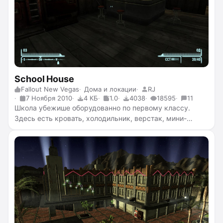
School House
Fallout New Vegas
Дома и локации
RJ
7 Ноября 2010
4 КБ
1.0
4038
18595
11
Школа убежише оборудованно по первому классу.
Здесь есть кровать, холодильник, верстак, мини-
лаборатория, верстак для патронов, костер, радио, и
пару ящичков.