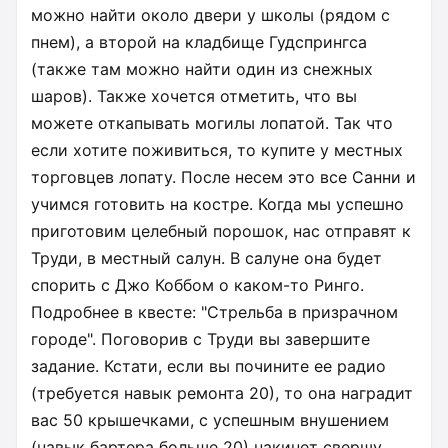
можно найти около двери у школы (рядом с
пнем), а второй на кладбище Гудспрингса
(также там можно найти один из снежных
шаров). Также хочется отметить, что вы
можете откапывать могилы лопатой. Так что
если хотите поживиться, то купите у местных
торговцев лопату. После несем это все Санни и
учимся готовить на костре. Когда мы успешно
приготовим целебный порошок, нас отправят к
Труди, в местный салун. В салуне она будет
спорить с Джо Коббом о каком-то Ринго.
Подробнее в квесте: "Стрельба в призрачном
городе". Поговорив с Труди вы завершите
задание. Кстати, если вы почините ее радио
(требуется навык ремонта 20), то она наградит
вас 50 крышечками, с успешным внушением
(навык бартера больше 20) накинет свершу