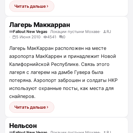
Читать дальше
Лагерь Маккарран
Fallout New Vegas
Локации пустыни Мохаве
RJ
5 Июня 2010
4541
0
Лагерь МакКарран расположен на месте
аэропорта МакКаррен и принадлежит Новой
Калифорнийской Республике. Связь этого
лагеря с лагерем на дамбе Гувера была
потеряна. Аэропорт заброшен и солдаты НКР
используют охранные посты, как места для
снайперов.
Читать дальше
Нельсон
Fallout New Vegas
Локации пустыни Мохаве
RJ