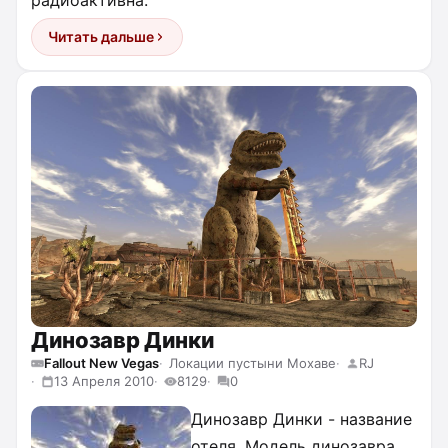
радиоактивна.
Читать дальше
Динозавр Динки
Fallout New Vegas
Локации пустыни Мохаве
RJ
13 Апреля 2010
8129
0
Динозавр Динки - название
отеля. Модель динозавра