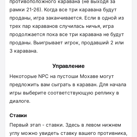
противоположного каравана (не выходя за
рамки 21-26). Когда все три каравана будут
проданы, игра заканчивается. Если в одной из
трех пар караванов случилась ничья, игра
продолжается пока все три каравана не будут
проданы. Выигрывает игрок, продавший 2 или
3 каравана.
Управление
Некоторые NPC на пустоши Мохаве могут
предложить вам сыграть в караван. Для начала
игры выберите соответствующую реплику в
диалоге.
Ставки
Первый этап - ставки. Здесь в левом нижнем
углу можно увидеть ставку вашего противника,