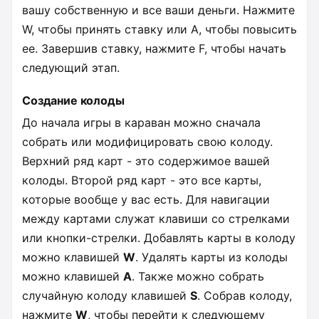
вашу собственную и все ваши деньги. Нажмите
W, чтобы принять ставку или А, чтобы повысить
ее. Завершив ставку, нажмите F, чтобы начать
следующий этап.
Создание колоды
До начала игры в караван можно сначала
собрать или модифицировать свою колоду.
Верхний ряд карт - это содержимое вашей
колоды. Второй ряд карт - это все карты,
которые вообще у вас есть. Для навигации
между картами служат клавиши со стрелками
или кнопки-стрелки. Добавлять карты в колоду
можно клавишей
W
. Удалять карты из колоды
можно клавишей
А
. Также можно собрать
случайную колоду клавишей
S
. Собрав колоду,
нажмите
W
, чтобы перейти к следующему