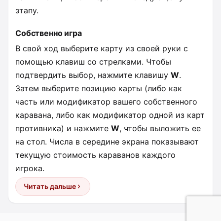
этапу.
Собственно игра
В свой ход выберите карту из своей руки с
помощью клавиш со стрелками. Чтобы
подтвердить выбор, нажмите клавишу
W
.
Затем выберите позицию карты (либо как
часть или модификатор вашего собственного
каравана, либо как модификатор одной из карт
противника) и нажмите
W
, чтобы выложить ее
на стол. Числа в середине экрана показывают
текущую стоимость караванов каждого
игрока.
Читать дальше