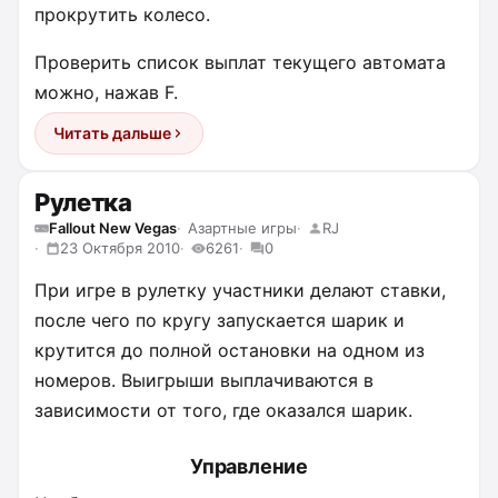
прокрутить колесо.
Проверить список выплат текущего автомата
можно, нажав F.
Читать дальше
Рулетка
Fallout New Vegas
Азартные игры
RJ
23 Октября 2010
6261
0
При игре в рулетку участники делают ставки,
после чего по кругу запускается шарик и
крутится до полной остановки на одном из
номеров. Выигрыши выплачиваются в
зависимости от того, где оказался шарик.
Управление