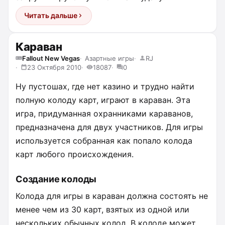
Читать дальше
Караван
Fallout New Vegas
Азартные игры
RJ
23 Октября 2010
18087
0
Ну пустошах, где нет казино и трудно найти
полную колоду карт, играют в караван. Эта
игра, придуманная охранниками караванов,
предназначена для двух участников. Для игры
используется собранная как попало колода
карт любого происхождения.
Создание колоды
Колода для игры в караван должна состоять не
менее чем из 30 карт, взятых из одной или
нескольких обычных колод. В колоде может