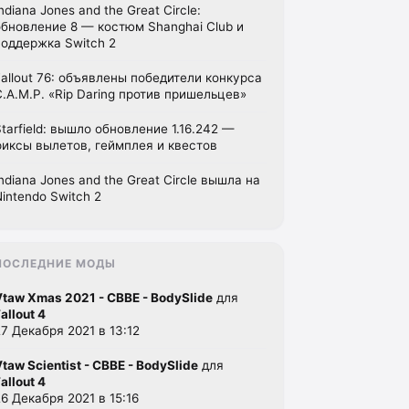
ndiana Jones and the Great Circle:
обновление 8 — костюм Shanghai Club и
поддержка Switch 2
Fallout 76: объявлены победители конкурса
C.A.M.P. «Rip Daring против пришельцев»
Starfield: вышло обновление 1.16.242 —
фиксы вылетов, геймплея и квестов
Indiana Jones and the Great Circle вышла на
Nintendo Switch 2
ПОСЛЕДНИЕ МОДЫ
Vtaw Xmas 2021 - CBBE - BodySlide
для
allout 4
27 Декабря 2021 в 13:12
Vtaw Scientist - CBBE - BodySlide
для
allout 4
26 Декабря 2021 в 15:16