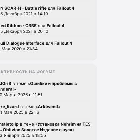
N SCAR-H - Battle rifle
для
Fallout 4
26 Декабря 2021 в 14:19
Red Ribbon - CBBE
для
Fallout 4
25 Декабря 2021 в 20:10
ull Dialogue Interface
для
Fallout 4
2 Мая 2020 в 21:34
АКТИВНОСТЬ НА ФОРУМЕ
AlGriS
в теме «
Ошибки и проблемы в
Enderal
»
10 Марта 2026 в 11:51
ire_lizard
в теме «
Arktwend
»
21 Мая 2025 в 22:16
mtaletollp
в теме «
Установка Nehrim на TES
4: Oblivion Золотое Издание с нуля
»
13 Января 2025 в 18:55