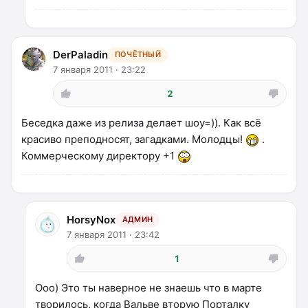
DerPaladin
ПОЧЁТНЫЙ
7 января 2011 · 23:22
2
Беседка даже из релиза делает шоу=)). Как всё
красиво преподносят, загадками. Молодцы!
.
Коммерческому директору +1
HorsyNox
АДМИН
7 января 2011 · 23:42
1
Ооо) Это ты наверное не знаешь что в марте
творилось, когда Вальве вторую Порталку