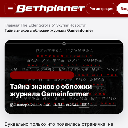
Регистрация
Вхо
Главная
The Elder Scrolls 5: Skyrim
Новости
Тайна знаков с обложки журнала Gameinformer
THE ELDER SCROLLS 5: SKYRIM
Тайна знаков с обложки
журнала Gameinformer
RJ
11
7 января 2011 в 1:40
2544
Буквально только что появилась страничка, на