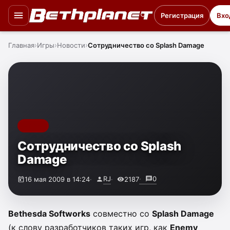
Регистрация
Вхо
Главная
Игры
Новости
Сотрудничество со Splash Damage
ИГРЫ
Сотрудничество со Splash
Damage
RJ
0
16 мая 2009 в 14:24
2187
Bethesda Softworks
совместно со
Splash Damage
(к слову разработчиков таких игр, как
Enemy