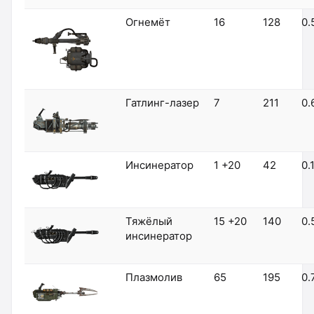
Огнемёт
16
128
0.
Гатлинг-лазер
7
211
0.
Инсинератор
1 +20
42
0.
Тяжёлый
15 +20
140
0.
инсинератор
Плазмолив
65
195
0.