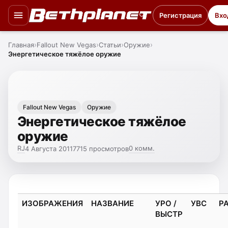
Регистрация
Вхо
Главная
Fallout New Vegas
Статьи
Оружие
Энергетическое тяжёлое оружие
Fallout New Vegas
Оружие
Энергетическое тяжёлое
оружие
RJ
0 комм.
4 Августа 2011
7715 просмотров
ИЗОБРАЖЕНИЯ
НАЗВАНИЕ
УРО /
УВС
Р
ВЫСТР