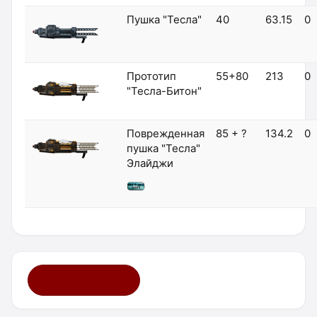
Пушка "Тесла"
40
63.15
0
Прототип
55+80
213
0
"Тесла-Битон"
Поврежденная
85 + ?
134.2
0
пушка "Тесла"
Элайджи
Мне нравится ·
14