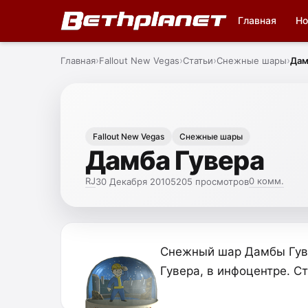
Главная
Но
Главная
Fallout New Vegas
Статьи
Снежные шары
Дам
Fallout New Vegas
Снежные шары
Дамба Гувера
RJ
0 комм.
30 Декабря 2010
5205 просмотров
Снежный шар Дамбы Гуве
Гувера, в инфоцентре. Ст