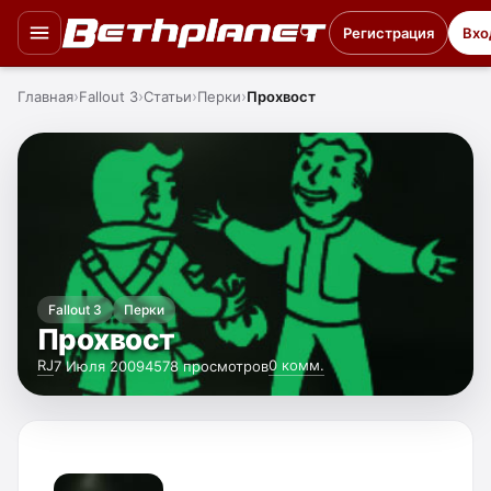
Регистрация
Вхо
Главная
Fallout 3
Статьи
Перки
Прохвост
Fallout 3
Перки
Прохвост
RJ
0 комм.
7 Июля 2009
4578 просмотров