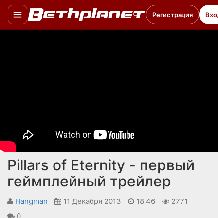
Регистрация
Вхо
Pillars of Eternity - первый
геймплейный трейлер
Hangman
11 Декабря 2013
18:46
2771
0